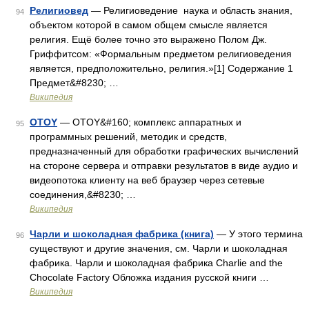
Религиовед
— Религиоведение наука и область знания,
94
объектом которой в самом общем смысле является
религия. Ещё более точно это выражено Полом Дж.
Гриффитсом: «Формальным предметом религиоведения
является, предположительно, религия.»[1] Содержание 1
Предмет&#8230; …
Википедия
OTOY
— OTOY&#160; комплекс аппаратных и
95
программных решений, методик и средств,
предназначенный для обработки графических вычислений
на стороне сервера и отправки результатов в виде аудио и
видеопотока клиенту на веб браузер через сетевые
соединения,&#8230; …
Википедия
Чарли и шоколадная фабрика (книга)
— У этого термина
96
существуют и другие значения, см. Чарли и шоколадная
фабрика. Чарли и шоколадная фабрика Charlie and the
Chocolate Factory Обложка издания русской книги …
Википедия