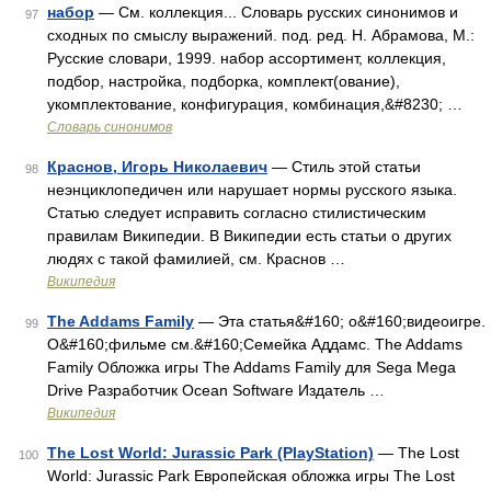
набор
— См. коллекция... Словарь русских синонимов и
97
сходных по смыслу выражений. под. ред. Н. Абрамова, М.:
Русские словари, 1999. набор ассортимент, коллекция,
подбор, настройка, подборка, комплект(ование),
укомплектование, конфигурация, комбинация,&#8230; …
Словарь синонимов
Краснов, Игорь Николаевич
— Стиль этой статьи
98
неэнциклопедичен или нарушает нормы русского языка.
Статью следует исправить согласно стилистическим
правилам Википедии. В Википедии есть статьи о других
людях с такой фамилией, см. Краснов …
Википедия
The Addams Family
— Эта статья&#160; о&#160;видеоигре.
99
О&#160;фильме см.&#160;Семейка Аддамс. The Addams
Family Обложка игры The Addams Family для Sega Mega
Drive Разработчик Ocean Software Издатель …
Википедия
The Lost World: Jurassic Park (PlayStation)
— The Lost
100
World: Jurassic Park Европейская обложка игры The Lost