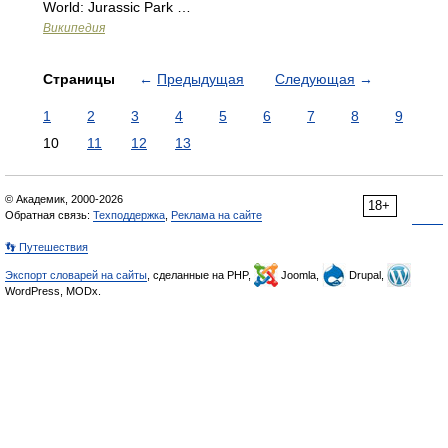
World: Jurassic Park …
Википедия
Страницы
←
Предыдущая
Следующая
→
1
2
3
4
5
6
7
8
9
10
11
12
13
© Академик, 2000-2026
18+
Обратная связь:
Техподдержка
,
Реклама на сайте
👣 Путешествия
Экспорт словарей на сайты
, сделанные на PHP,
Joomla,
Drupal,
WordPress, MODx.